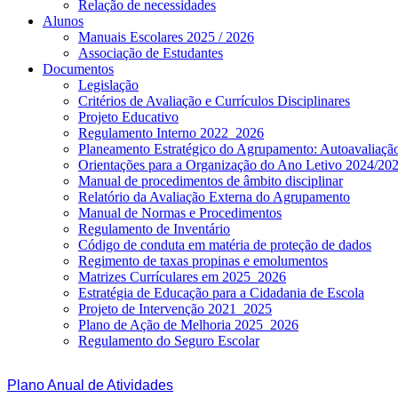
Relação de necessidades
Alunos
Manuais Escolares 2025 / 2026
Associação de Estudantes
Documentos
Legislação
Critérios de Avaliação e Currículos Disciplinares
Projeto Educativo
Regulamento Interno 2022_2026
Planeamento Estratégico do Agrupamento: Autoavaliaç
Orientações para a Organização do Ano Letivo 2024/20
Manual de procedimentos de âmbito disciplinar
Relatório da Avaliação Externa do Agrupamento
Manual de Normas e Procedimentos
Regulamento de Inventário
Código de conduta em matéria de proteção de dados
Regimento de taxas propinas e emolumentos
Matrizes Currículares em 2025_2026
Estratégia de Educação para a Cidadania de Escola
Projeto de Intervenção 2021_2025
Plano de Ação de Melhoria 2025_2026
Regulamento do Seguro Escolar
Plano Anual de Atividades