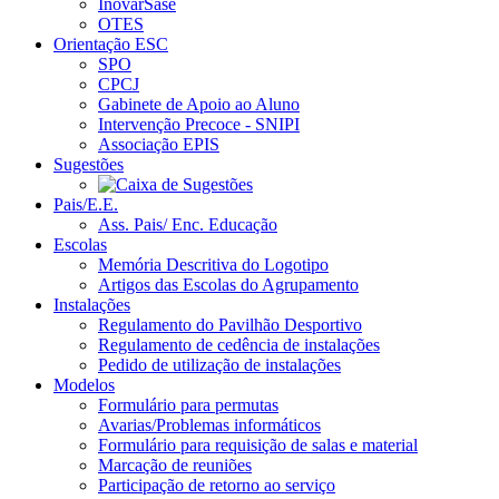
InovarSase
OTES
Orientação ESC
SPO
CPCJ
Gabinete de Apoio ao Aluno
Intervenção Precoce - SNIPI
Associação EPIS
Sugestões
Pais/E.E.
Ass. Pais/ Enc. Educação
Escolas
Memória Descritiva do Logotipo
Artigos das Escolas do Agrupamento
Instalações
Regulamento do Pavilhão Desportivo
Regulamento de cedência de instalações
Pedido de utilização de instalações
Modelos
Formulário para permutas
Avarias/Problemas informáticos
Formulário para requisição de salas e material
Marcação de reuniões
Participação de retorno ao serviço