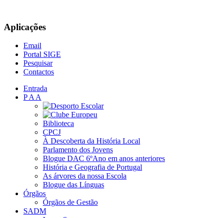
Aplicações
Email
Portal SIGE
Pesquisar
Contactos
Entrada
P A A
Biblioteca
CPCJ
À Descoberta da História Local
Parlamento dos Jovens
Blogue DAC 6ºAno em anos anteriores
História e Geografia de Portugal
As árvores da nossa Escola
Blogue das Línguas
Órgãos
Órgãos de Gestão
SADM