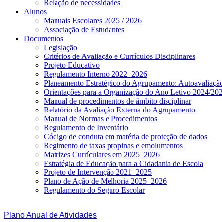
Relação de necessidades
Alunos
Manuais Escolares 2025 / 2026
Associação de Estudantes
Documentos
Legislação
Critérios de Avaliação e Currículos Disciplinares
Projeto Educativo
Regulamento Interno 2022_2026
Planeamento Estratégico do Agrupamento: Autoavaliaç
Orientações para a Organização do Ano Letivo 2024/20
Manual de procedimentos de âmbito disciplinar
Relatório da Avaliação Externa do Agrupamento
Manual de Normas e Procedimentos
Regulamento de Inventário
Código de conduta em matéria de proteção de dados
Regimento de taxas propinas e emolumentos
Matrizes Currículares em 2025_2026
Estratégia de Educação para a Cidadania de Escola
Projeto de Intervenção 2021_2025
Plano de Ação de Melhoria 2025_2026
Regulamento do Seguro Escolar
Plano Anual de Atividades