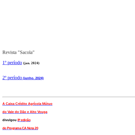
Revista "Sacola"
1º período
(jan. 2024)
2
º período
(junho. 2024)
A Caixa Crédito Agrícola Mútuo
do Vale
do Dão e Alto Vouga
divulgou
8ª edição
do Programa CA Nota 20