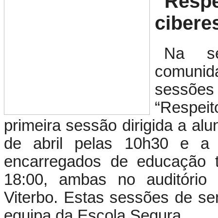
“Respe
cibere
Na s
comuni
sessões 
“Respei
primeira sessão dirigida a alu
de abril pelas 10h30 e a 
encarregados de educação t
18:00, ambas no auditório
Viterbo. Estas sessões de se
equipa da Escola Segura.