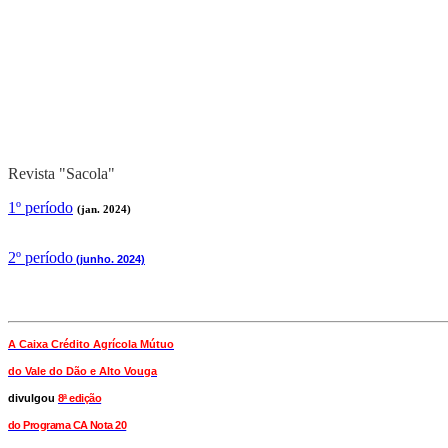
Revista "Sacola"
1º período
(jan. 2024)
2
º período
(junho. 2024)
A Caixa Crédito Agrícola Mútuo
do Vale
do Dão e Alto Vouga
divulgou
8ª edição
do Programa CA Nota 20