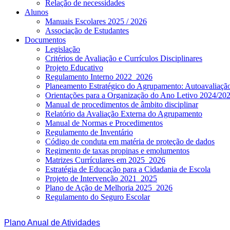
Relação de necessidades
Alunos
Manuais Escolares 2025 / 2026
Associação de Estudantes
Documentos
Legislação
Critérios de Avaliação e Currículos Disciplinares
Projeto Educativo
Regulamento Interno 2022_2026
Planeamento Estratégico do Agrupamento: Autoavaliaç
Orientações para a Organização do Ano Letivo 2024/20
Manual de procedimentos de âmbito disciplinar
Relatório da Avaliação Externa do Agrupamento
Manual de Normas e Procedimentos
Regulamento de Inventário
Código de conduta em matéria de proteção de dados
Regimento de taxas propinas e emolumentos
Matrizes Currículares em 2025_2026
Estratégia de Educação para a Cidadania de Escola
Projeto de Intervenção 2021_2025
Plano de Ação de Melhoria 2025_2026
Regulamento do Seguro Escolar
Plano Anual de Atividades