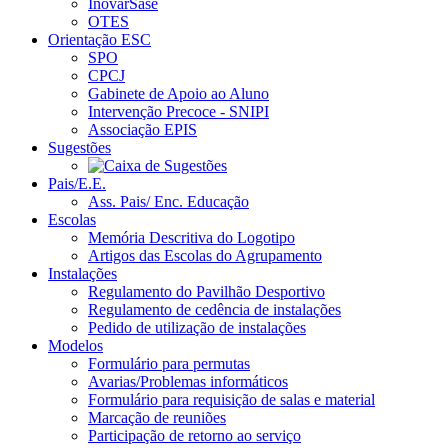
InovarSase
OTES
Orientação ESC
SPO
CPCJ
Gabinete de Apoio ao Aluno
Intervenção Precoce - SNIPI
Associação EPIS
Sugestões
Pais/E.E.
Ass. Pais/ Enc. Educação
Escolas
Memória Descritiva do Logotipo
Artigos das Escolas do Agrupamento
Instalações
Regulamento do Pavilhão Desportivo
Regulamento de cedência de instalações
Pedido de utilização de instalações
Modelos
Formulário para permutas
Avarias/Problemas informáticos
Formulário para requisição de salas e material
Marcação de reuniões
Participação de retorno ao serviço