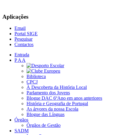
Aplicações
Email
Portal SIGE
Pesquisar
Contactos
Entrada
P A A
Biblioteca
CPCJ
À Descoberta da História Local
Parlamento dos Jovens
Blogue DAC 6ºAno em anos anteriores
História e Geografia de Portugal
As árvores da nossa Escola
Blogue das Línguas
Órgãos
Órgãos de Gestão
SADM